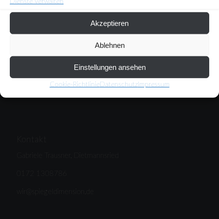
Dienste verwalten
Akzeptieren
Kontakt
Heike Schimetzek, Dortmund
Ablehnen
0173 2814638
Einstellungen ansehen
wir@spiegeldimension.de
Cookie-Richtlinie
Datenschutz
Impressum
Kontakt
Gabriele Trausner, Dietmannsried
0172 1308786
wir@spiegeldimension.de